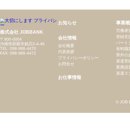
お知らせ
事業概
労働者
株式会社 JOBBANK
登録支
会社情報
〒900-0004
パート
沖縄県那覇市銘苅2-4-46
会社概要
TEL: 098-988-4470
有料職
代表挨拶
FAX: 098-988-4472
県外の
プライバシーポリシー
派遣実
お問合せ
業務請
派遣ス
お仕事情報
© JOB B