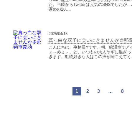
た。当時からTwitterは人気のSNSでしたが
遅めの20…
2025/04/15
真っ白な双子に会いにきませんか＠那
こんにちは、事務員Yです。朝、給湯室でア
ぇ～めぇ～」と、いつもの大人ヤギに混ざっ
きます。動物好きな人はこの声が聞こえてく
1
2
3
…
8