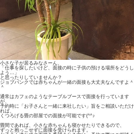
小さな子が居るみなさーん、
「仕事を探したいけど、面接の時に子供の預ける場所をどうし
よう…」
と思ったりしていませんか？
ジョブバンクでは赤ちゃんが一緒の面接も大丈夫なんですよ＾
＾
通常はカフェのようなテーブルブースで面接を行っています
が、
予約時に「お子さんと一緒に来社したい」旨をご相談いただけ
れば、
くつろげる畳の部屋での面接が可能です(^^♪
畳間であれば、小さな赤ちゃんも寝かせたりできるので、
ずっと抱っこせずに面接を受けられます。