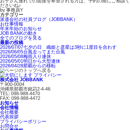
お子さん連れでの面接を希望される方は、予約の際にご相談く
ださいね♪
by 事務員Y
カテゴリー
派遣会社の社員ブログ（JOBBANK）
お仕事情報
年末年始のお知らせ
JOB BANKの動き
全てのブログを見る
最新の投稿
2026/07/07
七夕の日 織姫と彦星は3秒に1度目を合わす
2026/06/05
台風去ってまた台風
2026/05/08
梅雨入り連休
2026/05/01
明日から大型連休
2026/04/28
那覇からの移転
株式会社 JOBBANK
〒900-0004
沖縄県那覇市銘苅2-4-46
TEL: 098-988-4470
FAX: 098-988-4472
お知らせ
会社情報
会社概要
代表挨拶
プライバシーポリシー
お問合せ