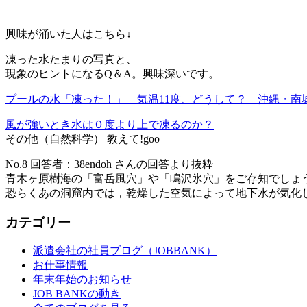
興味が涌いた人はこちら↓
凍った水たまりの写真と、
現象のヒントになるQ＆A。興味深いです。
プールの水「凍った！」 気温11度、どうして？ 沖縄・南
風が強いとき水は０度より上で凍るのか？
その他（自然科学） 教えて!goo
No.8 回答者：38endoh さんの回答より抜粋
青木ヶ原樹海の「富岳風穴」や「鳴沢氷穴」をご存知でしょ
恐らくあの洞窟内では，乾燥した空気によって地下水が気化
カテゴリー
派遣会社の社員ブログ（JOBBANK）
お仕事情報
年末年始のお知らせ
JOB BANKの動き