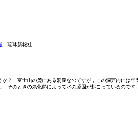
城
琉球新報社
うか？ 富士山の麓にある洞窟なのですが，この洞窟内には年
し，そのときの気化熱によって水の凝固が起こっているのです