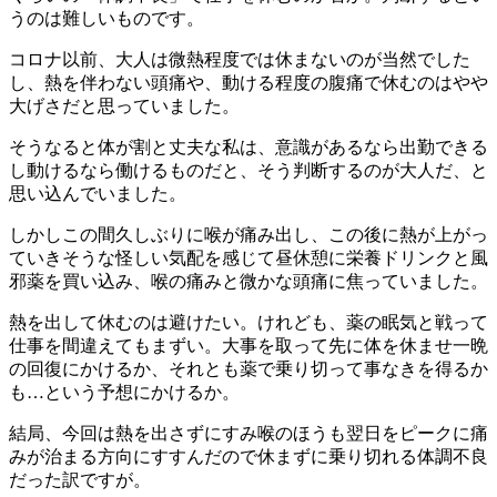
うのは難しいものです。
コロナ以前、大人は微熱程度では休まないのが当然でした
し、熱を伴わない頭痛や、動ける程度の腹痛で休むのはやや
大げさだと思っていました。
そうなると体が割と丈夫な私は、意識があるなら出勤できる
し動けるなら働けるものだと、そう判断するのが大人だ、と
思い込んでいました。
しかしこの間久しぶりに喉が痛み出し、この後に熱が上がっ
ていきそうな怪しい気配を感じて昼休憩に栄養ドリンクと風
邪薬を買い込み、喉の痛みと微かな頭痛に焦っていました。
熱を出して休むのは避けたい。けれども、薬の眠気と戦って
仕事を間違えてもまずい。大事を取って先に体を休ませ一晩
の回復にかけるか、それとも薬で乗り切って事なきを得るか
も…という予想にかけるか。
結局、今回は熱を出さずにすみ喉のほうも翌日をピークに痛
みが治まる方向にすすんだので休まずに乗り切れる体調不良
だった訳ですが。