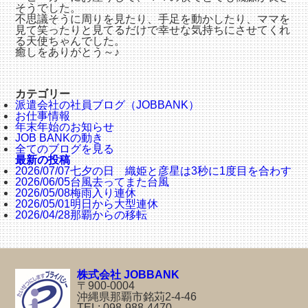
そうでした。
不思議そうに周りを見たり、手足を動かしたり、ママを
見て笑ったりと見てるだけで幸せな気持ちにさせてくれ
る天使ちゃんでした。
癒しをありがとう～♪
カテゴリー
派遣会社の社員ブログ（JOBBANK）
お仕事情報
年末年始のお知らせ
JOB BANKの動き
全てのブログを見る
最新の投稿
2026/07/07
七夕の日 織姫と彦星は3秒に1度目を合わす
2026/06/05
台風去ってまた台風
2026/05/08
梅雨入り連休
2026/05/01
明日から大型連休
2026/04/28
那覇からの移転
株式会社 JOBBANK
〒900-0004
沖縄県那覇市銘苅2-4-46
TEL: 098-988-4470