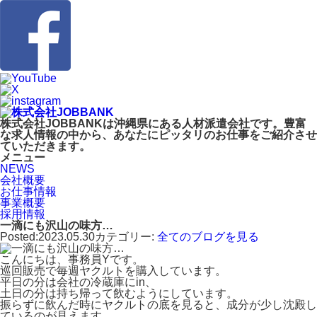
株式会社JOBBANKは沖縄県にある人材派遣会社です。豊富
な求人情報の中から、あなたにピッタリのお仕事をご紹介させ
ていただきます。
メニュー
NEWS
会社概要
お仕事情報
事業概要
採用情報
一滴にも沢山の味方…
Posted:2023.05.30
カテゴリー:
全てのブログを見る
こんにちは、事務員Yです。
巡回販売で毎週ヤクルトを購入しています。
平日の分は会社の冷蔵庫にin、
土日の分は持ち帰って飲むようにしています。
振らずに飲んだ時にヤクルトの底を見ると、成分が少し沈殿し
ているのが見えます。