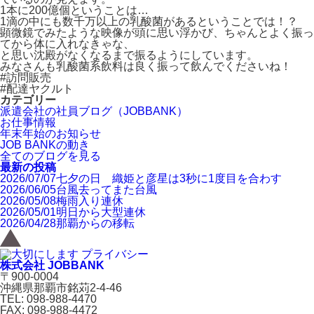
1本に200億個ということは…
1滴の中にも数千万以上の乳酸菌があるということでは！？
顕微鏡でみたような映像が頭に思い浮かび、ちゃんとよく振っ
てから体に入れなきゃな、
と思い沈殿がなくなるまで振るようにしています。
みなさんも乳酸菌系飲料は良く振って飲んでくださいね！
#訪問販売
#配達ヤクルト
カテゴリー
派遣会社の社員ブログ（JOBBANK）
お仕事情報
年末年始のお知らせ
JOB BANKの動き
全てのブログを見る
最新の投稿
2026/07/07
七夕の日 織姫と彦星は3秒に1度目を合わす
2026/06/05
台風去ってまた台風
2026/05/08
梅雨入り連休
2026/05/01
明日から大型連休
2026/04/28
那覇からの移転
株式会社 JOBBANK
〒900-0004
沖縄県那覇市銘苅2-4-46
TEL: 098-988-4470
FAX: 098-988-4472