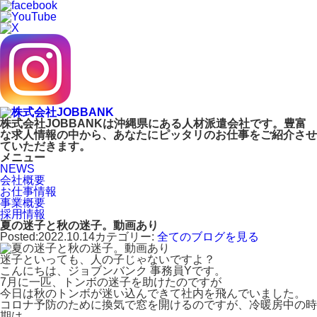
株式会社JOBBANKは沖縄県にある人材派遣会社です。豊富
な求人情報の中から、あなたにピッタリのお仕事をご紹介させ
ていただきます。
メニュー
NEWS
会社概要
お仕事情報
事業概要
採用情報
夏の迷子と秋の迷子。動画あり
Posted:2022.10.14
カテゴリー:
全てのブログを見る
迷子といっても、人の子じゃないですよ？
こんにちは、ジョブンバンク 事務員Yです。
7月に一匹、トンボの迷子を助けたのですが
今日は秋のトンボが迷い込んできて社内を飛んでいました。
コロナ予防のために換気で窓を開けるのですが、冷暖房中の時
期は