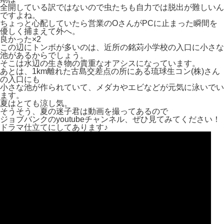
全開している訳ではないので虫たちも自力では脱出が難しいん
ですよね。
ちょっと心配していたら営業のOさんがPCに止まった瞬間を
優しく捕まえて外へ。
良かった×2
この辺にトンボが多いのは、近所の銘苅小学校の入口に小さな
池があるからでしょう。
そこは水辺の生き物の貴重なオアシスになっています。
あとは、1km離れた古島交差点の所にある琉球生コン(株)さん
の入口にも
小さな池が作られていて、メダカやエビなどが元気に泳いでい
ます。
夏はとても涼し気。
そうそう、夏の迷子君は動画を撮ってあるので
ジョブバンクのyoutubeチャンネル、ぜひ見てみてください！
ドラマ仕立てにしてあります♪