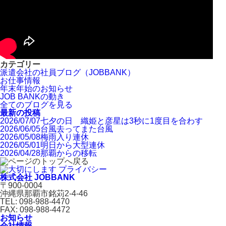
カテゴリー
派遣会社の社員ブログ（JOBBANK）
お仕事情報
年末年始のお知らせ
JOB BANKの動き
全てのブログを見る
最新の投稿
2026/07/07
七夕の日 織姫と彦星は3秒に1度目を合わす
2026/06/05
台風去ってまた台風
2026/05/08
梅雨入り連休
2026/05/01
明日から大型連休
2026/04/28
那覇からの移転
株式会社 JOBBANK
〒900-0004
沖縄県那覇市銘苅2-4-46
TEL: 098-988-4470
FAX: 098-988-4472
お知らせ
会社情報