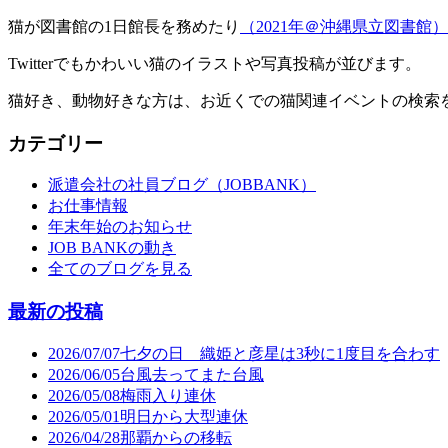
猫が図書館の1日館長を務めたり
（2021年＠沖縄県立図書館）
Twitterでもかわいい猫のイラストや写真投稿が並びます。
猫好き、動物好きな方は、お近くでの猫関連イベントの検索
カテゴリー
派遣会社の社員ブログ（JOBBANK）
お仕事情報
年末年始のお知らせ
JOB BANKの動き
全てのブログを見る
最新の投稿
2026/07/07
七夕の日 織姫と彦星は3秒に1度目を合わす
2026/06/05
台風去ってまた台風
2026/05/08
梅雨入り連休
2026/05/01
明日から大型連休
2026/04/28
那覇からの移転