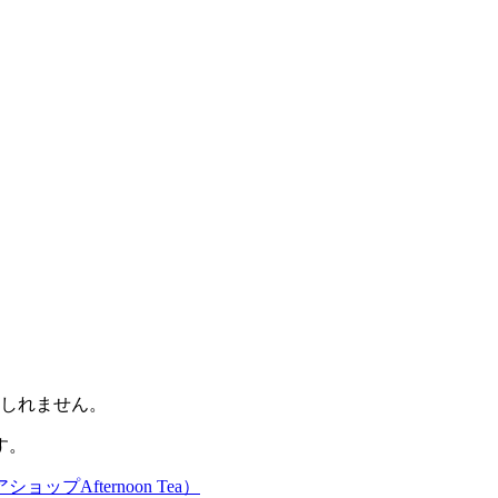
もしれません。
す。
ョップAfternoon Tea）