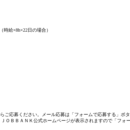
手当（時給×8h×22日の場合）
-988-4470）からご応募ください。メール応募は「フォームで応募
するとＪＯＢＢＡＮＫ公式ホームページが表示されますので「フ