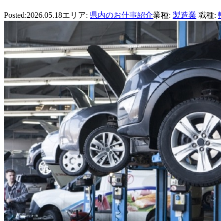
Posted:2026.05.18
エリア:
県内のお仕事紹介
業種:
製造業
職種: