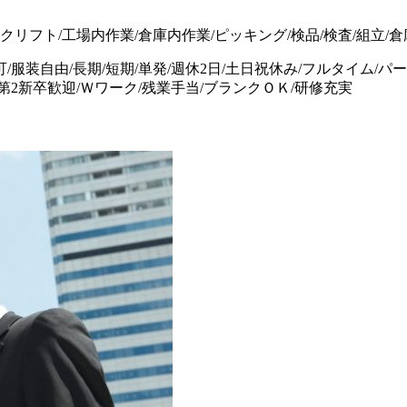
クリフト/工場内作業/倉庫内作業/ピッキング/検品/検査/組立/倉
/服装自由/長期/短期/単発/週休2日/土日祝休み/フルタイム/
第2新卒歓迎/Ｗワーク/残業手当/ブランクＯＫ/研修充実