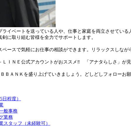
プライベートを送っている人や、仕事と家庭を両立させている
真剣に取り組む皆様を全力でサポートします。
スペースで気軽にお仕事の相談ができます。リラックスしなが
－ＬＩＮＥ公式アカウントがおススメ‼ 「アナタらしさ」が
ＯＢＢＡＮＫを盛り上げていきましょう。どしどしフォローお
5日程度）
業
一般事務
グ業務
作業スタッフ（未経験可）