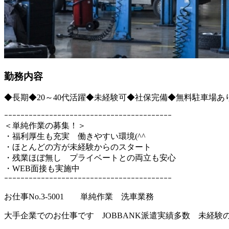
勤務内容
◆長期◆20～40代活躍◆未経験可◆社保完備◆無料駐車場あ
ｰｰｰｰｰｰｰｰｰｰｰｰｰｰｰｰｰｰｰｰｰｰｰｰｰｰｰｰｰｰｰｰｰｰｰｰｰｰｰｰｰ
＜単純作業の募集！＞
・福利厚生も充実 働きやすい環境(^^
・ほとんどの方が未経験からのスタート
・残業ほぼ無し プライベートとの両立も安心
・WEB面接も実施中
ｰｰｰｰｰｰｰｰｰｰｰｰｰｰｰｰｰｰｰｰｰｰｰｰｰｰｰｰｰｰｰｰｰｰｰｰｰｰｰｰｰ
お仕事No.3-5001 単純作業 洗車業務
大手企業でのお仕事です JOBBANK派遣実績多数 未経