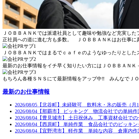
ＪＯＢＢＡＮＫでは派遣社員として趣味や勉強など充実した
正社員への道に進む方も多数。 ＪＯＢＢＡＮＫはお仕事に
ＪＯＢＢＡＮＫではまるでｃａｆｅのようなゆったりとした
最新のお仕事情報をイチ早く知りたい方にはＪＯＢＢＡＮＫ
もちろん各種ＳＮＳにて最新情報をアップ中‼ みんなでＪ
最新のお仕事情報
2026/08/05
【北谷町】未経験可 飲料水・氷の販売（月1
2026/08/04
【那覇市】 ピッキング 物流会社での単純作
2026/08/04
【豊見城市】 土日祝休み 工事資材会社での
2026/08/04
【西原町】 単純作業 食品会社でのピッキン
2026/08/04
【宜野湾市】 軽作業 単純な内容 倉庫内