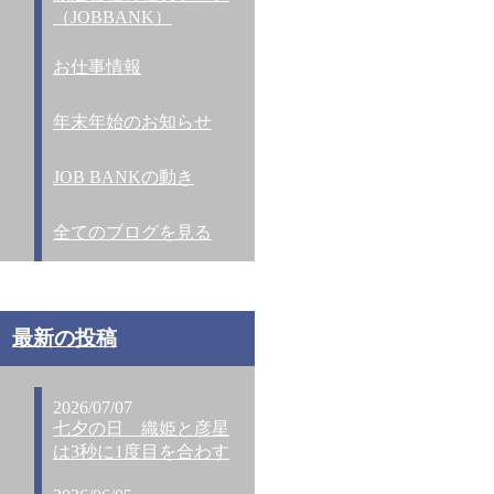
（JOBBANK）
お仕事情報
年末年始のお知らせ
JOB BANKの動き
全てのブログを見る
最新の投稿
2026/07/07
七夕の日 織姫と彦星
は3秒に1度目を合わす