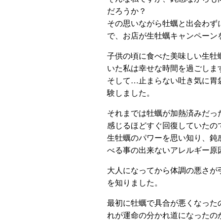
だろうか？
その思いながら牡蠣と出会わず
で、お店が生牡蠣キャンペーン
子供の頃に食べた美味しい生牡
いた私は幸せな時間を過ごしま
そして…止まらない吐き気に胃
験しました。
それまでは牡蠣が加熱済みだっ
感じるほどすぐ回復していたの
生牡蠣のパワーを思い知り、鈍
べる事の出来ないアレルギー原
大人になってから体調の悪さが
を知りました。
最初に牡蠣で具合が悪くなった
れが運命の分かれ道になったの