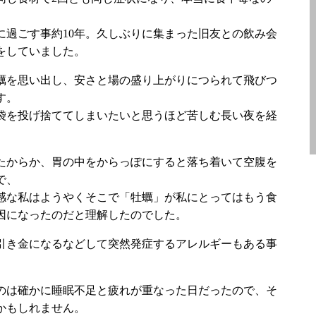
に過ごす事約10年。久しぶりに集まった旧友との飲み会
をしていました。
蠣を思い出し、安さと場の盛り上がりにつられて飛びつ
す。
袋を投げ捨ててしまいたいと思うほど苦しむ長い夜を経
たからか、胃の中をからっぽにすると落ち着いて空腹を
で、
感な私はようやくそこで「牡蠣」が私にとってはもう食
因になったのだと理解したのでした。
引き金になるなどして突然発症するアレルギーもある事
のは確かに睡眠不足と疲れが重なった日だったので、そ
かもしれません。