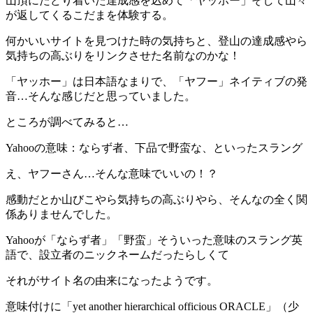
山頂にたどり着いた達成感を込めて「ヤッホー」そして山々
が返してくるこだまを体験する。
何かいいサイトを見つけた時の気持ちと、登山の達成感やら
気持ちの高ぶりをリンクさせた名前なのかな！
「ヤッホー」は日本語なまりで、「ヤフー」ネイティブの発
音…そんな感じだと思っていました。
ところが調べてみると…
Yahooの意味：ならず者、下品で野蛮な、といったスラング
え、ヤフーさん…そんな意味でいいの！？
感動だとか山びこやら気持ちの高ぶりやら、そんなの全く関
係ありませんでした。
Yahooが「ならず者」「野蛮」そういった意味のスラング英
語で、設立者のニックネームだったらしくて
それがサイト名の由来になったようです。
意味付けに「yet another hierarchical officious ORACLE」（少