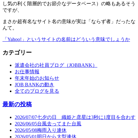
し気の利く階層的でお節介なデータベース）の略もあるそう
ですが、
まさか超有名なサイト名の意味が実は「ならず者」だったな
んて。
「Yahoo!」というサイトの名前はどういう意味でしょうか
カテゴリー
派遣会社の社員ブログ（JOBBANK）
お仕事情報
年末年始のお知らせ
JOB BANKの動き
全てのブログを見る
最新の投稿
2026/07/07
七夕の日 織姫と彦星は3秒に1度目を合わす
2026/06/05
台風去ってまた台風
2026/05/08
梅雨入り連休
2026/05/01
明日から大型連休