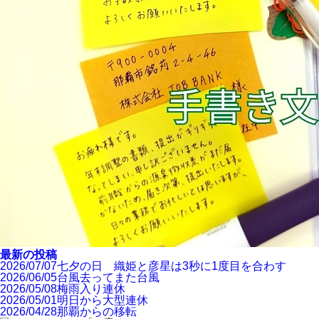
最新の投稿
2026/07/07
七夕の日 織姫と彦星は3秒に1度目を合わす
2026/06/05
台風去ってまた台風
2026/05/08
梅雨入り連休
2026/05/01
明日から大型連休
2026/04/28
那覇からの移転