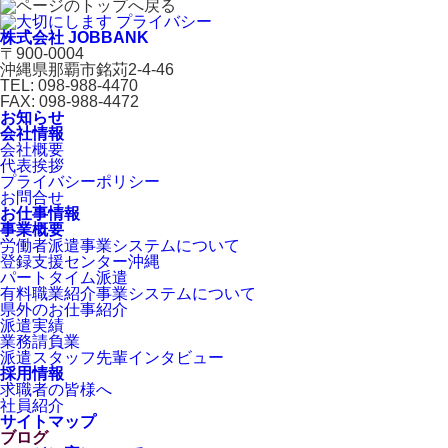
株式会社 JOBBANK
〒900-0004
沖縄県那覇市銘苅2-4-46
TEL: 098-988-4470
FAX: 098-988-4472
お知らせ
会社情報
会社概要
代表挨拶
プライバシーポリシー
お問合せ
お仕事情報
事業概要
労働者派遣事業システムについて
登録支援センター沖縄
パートタイム派遣
有料職業紹介事業システムについて
県外のお仕事紹介
派遣実績
業務請負業
派遣スタッフ先輩インタビュー
採用情報
求職者の皆様へ
社員紹介
サイトマップ
ブログ