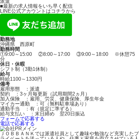
派遣
■最新の求人情報をいち早く配信
LINE公式アカウントはコチラから
勤務地
沖縄県 西原町
勤務時間
①9:00～15:00 ②8:00～17:00 ③9:00～18:00 ※休憩75
分
休日・休暇
シフト制（3勤1休制）
給与
時給1100～1330円
備考
雇用形態 ：派遣
契約 ：3ヶ月毎更新（試用期間2ヵ月）
加入保険 ：雇用、労災、健康保険、厚生年金
マイカー通勤 ：可（無料駐車場あり）
通勤手当 ：有（規定に準ずる）
給与支払い ：末日締め 翌20日振込
フォームで応募する
電話で応募する
ＪＯＢＢＡＮＫでは派遣社員として趣味や勉強など充実したプ
ライベートを送っている人や、仕事と家庭を両立させている人