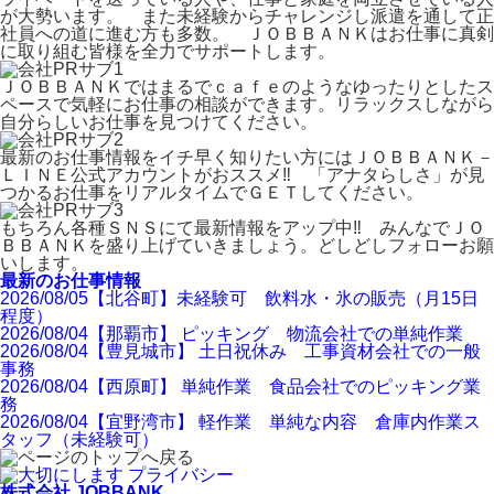
が大勢います。 また未経験からチャレンジし派遣を通して正
社員への道に進む方も多数。 ＪＯＢＢＡＮＫはお仕事に真剣
に取り組む皆様を全力でサポートします。
ＪＯＢＢＡＮＫではまるでｃａｆｅのようなゆったりとしたス
ペースで気軽にお仕事の相談ができます。リラックスしながら
自分らしいお仕事を見つけてください。
最新のお仕事情報をイチ早く知りたい方にはＪＯＢＢＡＮＫ－
ＬＩＮＥ公式アカウントがおススメ‼ 「アナタらしさ」が見
つかるお仕事をリアルタイムでＧＥＴしてください。
もちろん各種ＳＮＳにて最新情報をアップ中‼ みんなでＪＯ
ＢＢＡＮＫを盛り上げていきましょう。どしどしフォローお願
いします。
最新のお仕事情報
2026/08/05
【北谷町】未経験可 飲料水・氷の販売（月15日
程度）
2026/08/04
【那覇市】 ピッキング 物流会社での単純作業
2026/08/04
【豊見城市】 土日祝休み 工事資材会社での一般
事務
2026/08/04
【西原町】 単純作業 食品会社でのピッキング業
務
2026/08/04
【宜野湾市】 軽作業 単純な内容 倉庫内作業ス
タッフ（未経験可）
株式会社 JOBBANK