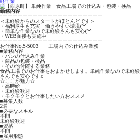
軽作業
勤務内容
ｰｰｰｰｰｰｰｰｰｰｰｰｰｰｰｰｰｰｰｰｰｰｰｰｰｰｰｰｰｰｰｰｰｰｰｰｰｰｰｰｰ
＜未経験からのスタートがほとんどです＞
・福利厚生も充実 働きやすい環境(^^
・簡単な作業なので未経験さんも安心(^^
・WEB面接も実施中
ｰｰｰｰｰｰｰｰｰｰｰｰｰｰｰｰｰｰｰｰｰｰｰｰｰｰｰｰｰｰｰｰｰｰｰｰｰｰｰｰｰ
お仕事No.5-5003 工場内での仕込み業務
■業務内容
・パンの仕込み作業
・商品の包装・検品
・その他付随する業務
食品工場でのお仕事をおまかせします。単純作業なので未経験
さんでも安心です♬
☆ここが魅力☆
・高時給
・未経験歓迎
・モクモクとお仕事したい方おススメ
■募集人数
2名
■必要なスキル
不問
未経験歓迎
■資格
不問
■雇用形態