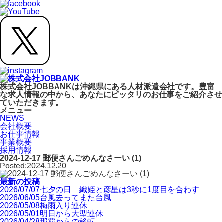
株式会社JOBBANKは沖縄県にある人材派遣会社です。豊富
な求人情報の中から、あなたにピッタリのお仕事をご紹介させ
ていただきます。
メニュー
NEWS
会社概要
お仕事情報
事業概要
採用情報
2024-12-17 郵便さんごめんなさーい (1)
Posted:2024.12.20
最新の投稿
2026/07/07
七夕の日 織姫と彦星は3秒に1度目を合わす
2026/06/05
台風去ってまた台風
2026/05/08
梅雨入り連休
2026/05/01
明日から大型連休
2026/04/28
那覇からの移転